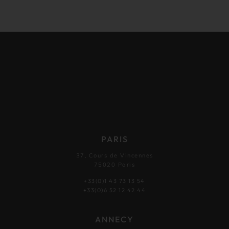
PARIS
37, Cours de Vincennes
75020 Paris
+33(0)1 43 73 13 54
+33(0)6 52 12 42 44
ANNECY