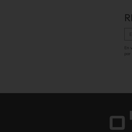
R
En 
par 