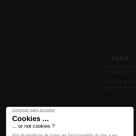
PARIS
37, Cours de Vince
75020 Paris
+33(0)1 43 73 13 
+33(0)6 52 12 42 
O'SCARLETT