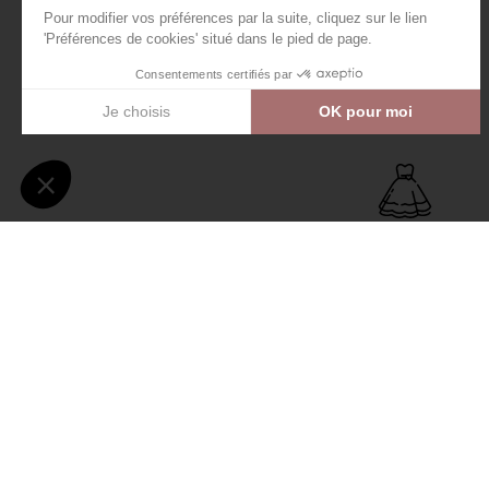
+500 RÉFÉRENCES DE 
pour tous budgets et taill
R