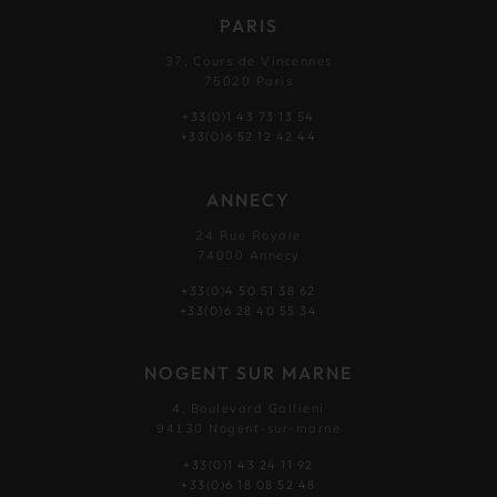
PARIS
37, Cours de Vincennes
75020 Paris
+33(0)1 43 73 13 54
+33(0)6 52 12 42 44
ANNECY
24 Rue Royale
74000 Annecy
+33(0)4 50 51 38 62
+33(0)6 28 40 55 34
NOGENT SUR MARNE
4, Boulevard Gallieni
94130 Nogent-sur-marne
+33(0)1 43 24 11 92
+33(0)6 18 08 52 48