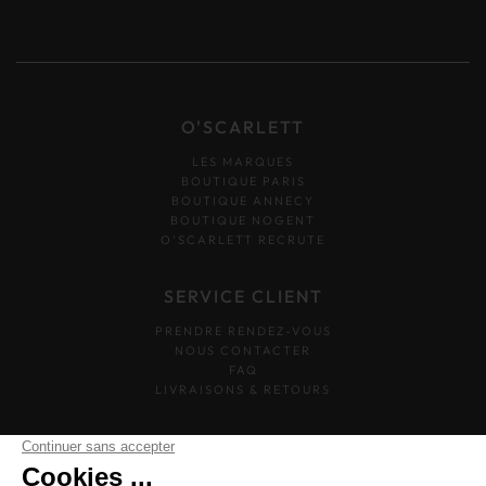
O'SCARLETT
LES MARQUES
BOUTIQUE PARIS
BOUTIQUE ANNECY
BOUTIQUE NOGENT
O’SCARLETT RECRUTE
SERVICE CLIENT
PRENDRE RENDEZ-VOUS
NOUS CONTACTER
FAQ
LIVRAISONS & RETOURS
SUIVEZ-NOUS
O'SCARLETT