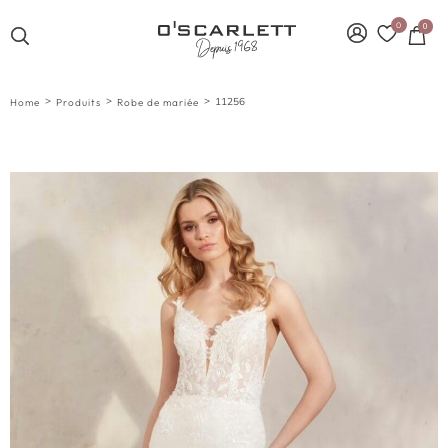
0
0
>
>
>
11256
Home
Produits
Robe de mariée