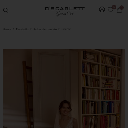
0
0
>
>
>
Noemie
Home
Produits
Robe de mariée