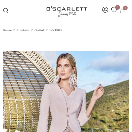
0
0
>
>
>
1221008
Home
Produits
Outlet