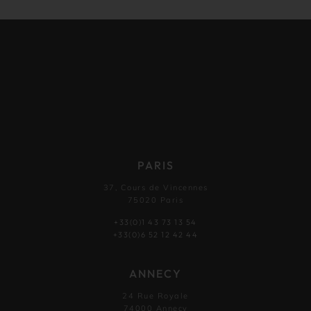
PARIS
37, Cours de Vincennes
75020 Paris
+33(0)1 43 73 13 54
+33(0)6 52 12 42 44
ANNECY
24 Rue Royale
74000 Annecy