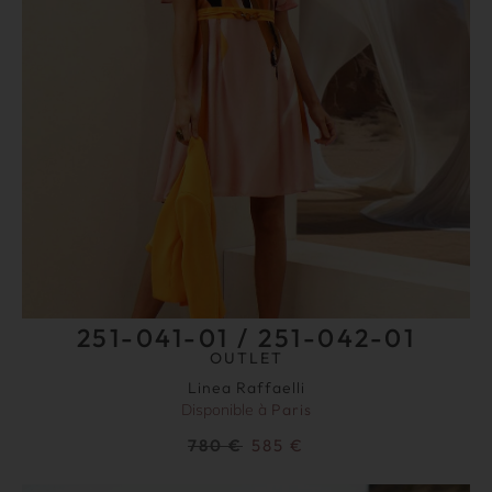
251-041-01 / 251-042-01
OUTLET
Linea Raffaelli
Disponible à
Paris
780
€
585
€