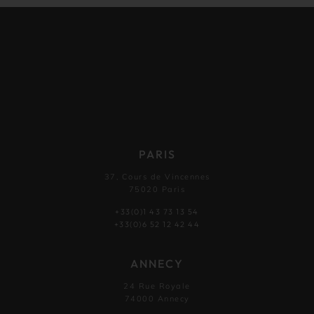
PARIS
37, Cours de Vincennes
75020 Paris
+33(0)1 43 73 13 54
+33(0)6 52 12 42 44
ANNECY
24 Rue Royale
74000 Annecy