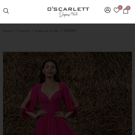
0
0
>
>
>
1240067
Home
Produits
Robe de soirée