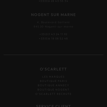
+33(0)6 28 40 55 34
NOGENT SUR MARNE
4, Boulevard Gallieni
94130 Nogent-sur-marne
+33(0)1 43 24 11 92
+33(0)6 18 08 52 48
O'SCARLETT
LES MARQUES
BOUTIQUE PARIS
BOUTIQUE ANNECY
BOUTIQUE NOGENT
O’SCARLETT RECRUTE
SERVICE CLIENT