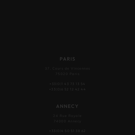
PARIS
37, Cours de Vincennes
75020 Paris
+33(0)1 43 73 13 54
+33(0)6 52 12 42 44
ANNECY
24 Rue Royale
74000 Annecy
+33(0)4 50 51 38 62