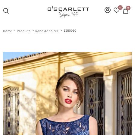
0
0
>
>
>
1250050
Home
Produits
Robe de soirée