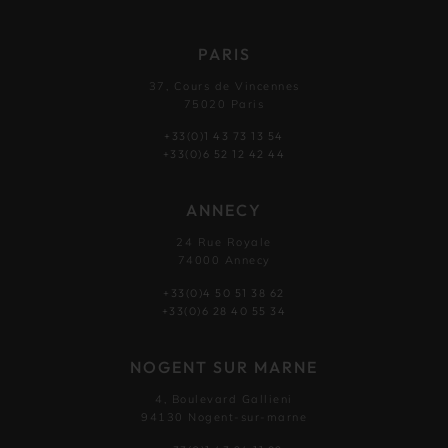
PARIS
37, Cours de Vincennes
75020 Paris
+33(0)1 43 73 13 54
+33(0)6 52 12 42 44
ANNECY
24 Rue Royale
74000 Annecy
+33(0)4 50 51 38 62
+33(0)6 28 40 55 34
NOGENT SUR MARNE
4, Boulevard Gallieni
94130 Nogent-sur-marne