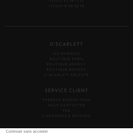
+33(0)1 43 24 11 92
+33(0)6 18 08 52 48
O'SCARLETT
LES MARQUES
BOUTIQUE PARIS
BOUTIQUE ANNECY
BOUTIQUE NOGENT
O’SCARLETT RECRUTE
SERVICE CLIENT
PRENDRE RENDEZ-VOUS
NOUS CONTACTER
FAQ
LIVRAISONS & RETOURS
SUIVEZ-NOUS