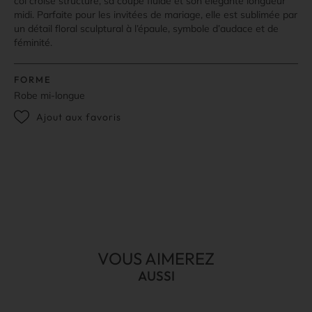
col croisé structuré, sa coupe fluide et son élégante longueur
midi. Parfaite pour les invitées de mariage, elle est sublimée par
un détail floral sculptural à l’épaule, symbole d’audace et de
féminité.
FORME
Robe mi-longue
Ajout aux favoris
VOUS AIMEREZ
AUSSI