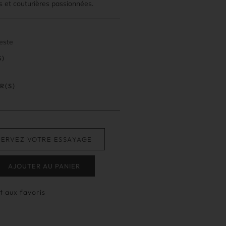
s et couturières passionnées.
este
S)
R(S)
SERVEZ VOTRE ESSAYAGE
AJOUTER AU PANIER
t aux favoris