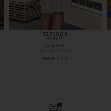
1221008
OUTLET
Sonia Peña
Disponible à
Annecy
850
€
510
€