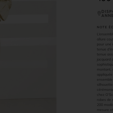
DISP
ANN
NOTE É
L’ensembl
allure cou
pour une 
tenue d’in
tenue ass
jacquard 
sophistiqu
montant, 
appliquée 
ensemble 
silhouette
cérémonie
chez O’Sca
robes de 
200 modèl
mesure et 