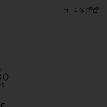
0
0
T
80
US
0
€