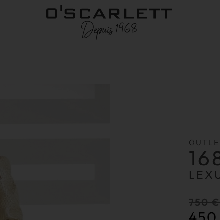
OUTLE
16
LEX
750
€
45