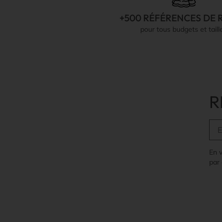
+500 RÉFÉRENCES DE 
pour tous budgets et taill
R
En 
par 