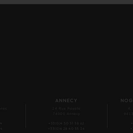
ANNECY
NOG
nnes
24 Rue Royale
4,
74000 Annecy
9413
54
+33(0)4 50 51 38 62
+
44
+33(0)6 28 40 55 34
+