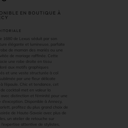
ONIBLE EN BOUTIQUE À
ECY
DITORIALE
e 1680 de Lexus séduit par son
ture élégante et lumineuse, parfaite
robe de maman des mariés ou une
vitée de mariage raffinée. Cette
ocie une robe droite en tissu
doré aux motifs graphiques
és et une veste structurée à col
sublimée par une fleur délicate
à l’épaule. Chic et tendance, cet
de cocktail met en valeur la
 avec distinction et féminité pour une
 d’exception. Disponible à Annecy,
rlett, profitez du plus grand choix de
soirée de Haute-Savoie avec plus de
es, un atelier de retouche sur
l’expertise attentive de stylistes,