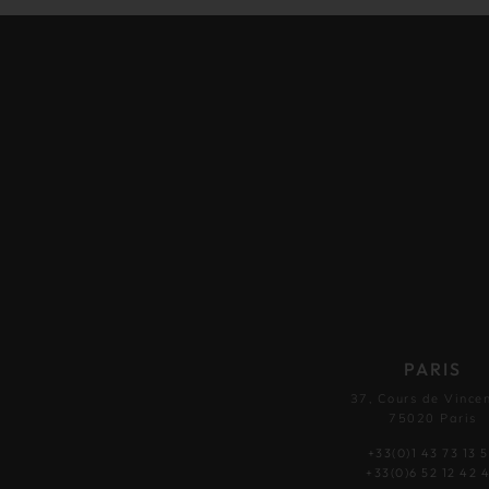
PARIS
37, Cours de Vince
75020 Paris
+33(0)1 43 73 13 
+33(0)6 52 12 42 