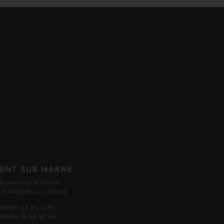
ENT SUR MARNE
 Boulevard Gallieni
0 Nogent-sur-marne
33(0)1 43 24 11 92
33(0)6 18 08 52 48