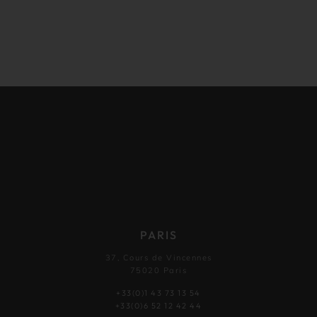
PARIS
37, Cours de Vincennes
75020 Paris
+33(0)1 43 73 13 54
+33(0)6 52 12 42 44