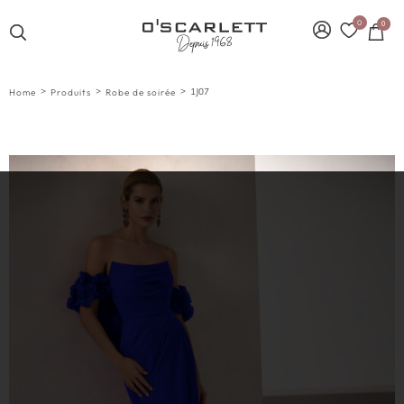
0
0
>
>
>
1J07
Home
Produits
Robe de soirée