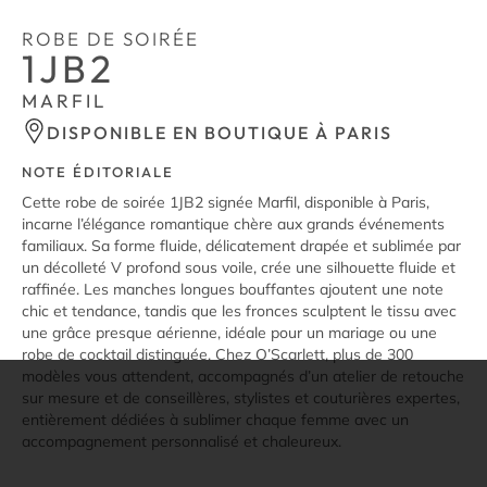
ROBE DE SOIRÉE
1JB2
MARFIL
DISPONIBLE EN BOUTIQUE À PARIS
NOTE ÉDITORIALE
Cette robe de soirée 1JB2 signée Marfil, disponible à Paris,
incarne l’élégance romantique chère aux grands événements
familiaux. Sa forme fluide, délicatement drapée et sublimée par
un décolleté V profond sous voile, crée une silhouette fluide et
raffinée. Les manches longues bouffantes ajoutent une note
chic et tendance, tandis que les fronces sculptent le tissu avec
une grâce presque aérienne, idéale pour un mariage ou une
robe de cocktail distinguée. Chez O’Scarlett, plus de 300
modèles vous attendent, accompagnés d’un atelier de retouche
sur mesure et de conseillères, stylistes et couturières expertes,
entièrement dédiées à sublimer chaque femme avec un
accompagnement personnalisé et chaleureux.