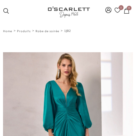
0
0
>
>
>
1JB2
Home
Produits
Robe de soirée