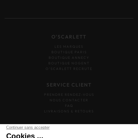
O'SCARLETT
LES MARQUES
BOUTIQUE PARIS
BOUTIQUE ANNECY
BOUTIQUE NOGENT
O’SCARLETT RECRUTE
SERVICE CLIENT
PRENDRE RENDEZ-VOUS
NOUS CONTACTER
FAQ
LIVRAISONS & RETOURS
SUIVEZ-NOUS
O'SCARLETT