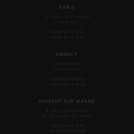
PARIS
37, Cours de Vincennes
75020 Paris
+33(0)1 43 73 13 54
+33(0)6 52 12 42 44
ANNECY
24 Rue Royale
74000 Annecy
+33(0)4 50 51 38 62
+33(0)6 28 40 55 34
NOGENT SUR MARNE
4, Boulevard Gallieni
94130 Nogent-sur-marne
+33(0)1 43 24 11 92
+33(0)6 18 08 52 48