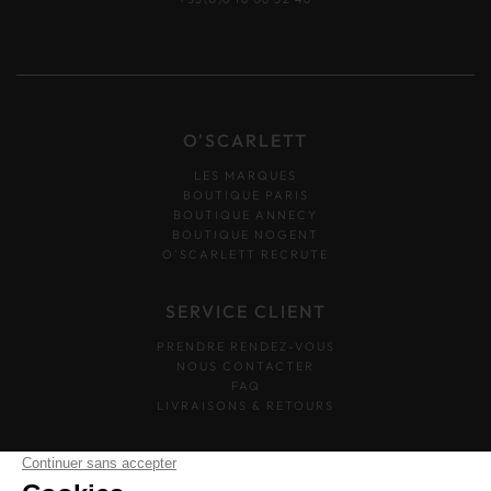
O'SCARLETT
LES MARQUES
BOUTIQUE PARIS
BOUTIQUE ANNECY
BOUTIQUE NOGENT
O’SCARLETT RECRUTE
SERVICE CLIENT
PRENDRE RENDEZ-VOUS
NOUS CONTACTER
FAQ
LIVRAISONS & RETOURS
SUIVEZ-NOUS