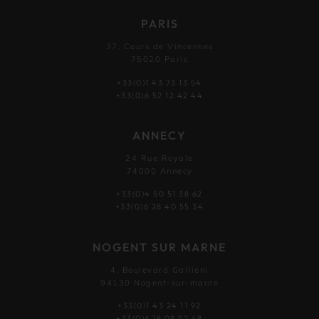
PARIS
37, Cours de Vincennes
75020 Paris
+33(0)1 43 73 13 54
+33(0)6 52 12 42 44
ANNECY
24 Rue Royale
74000 Annecy
+33(0)4 50 51 38 62
+33(0)6 28 40 55 34
NOGENT SUR MARNE
4, Boulevard Gallieni
94130 Nogent-sur-marne
+33(0)1 43 24 11 92
+33(0)6 18 08 52 48