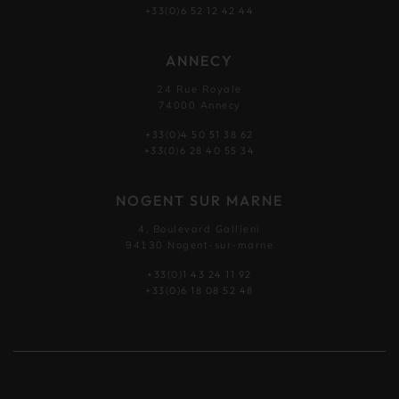
+33(0)6 52 12 42 44
ANNECY
24 Rue Royale
74000 Annecy
+33(0)4 50 51 38 62
+33(0)6 28 40 55 34
NOGENT SUR MARNE
4, Boulevard Gallieni
94130 Nogent-sur-marne
+33(0)1 43 24 11 92
+33(0)6 18 08 52 48