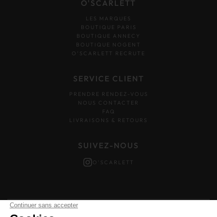
O'SCARLETT
LES MARQUES
BOUTIQUE PARIS
BOUTIQUE ANNECY
BOUTIQUE NOGENT
O’SCARLETT RECRUTE
SERVICE CLIENT
PRENDRE RENDEZ-VOUS
NOUS CONTACTER
FAQ
LIVRAISONS & RETOURS
SUIVEZ-NOUS
O'SCARLETT