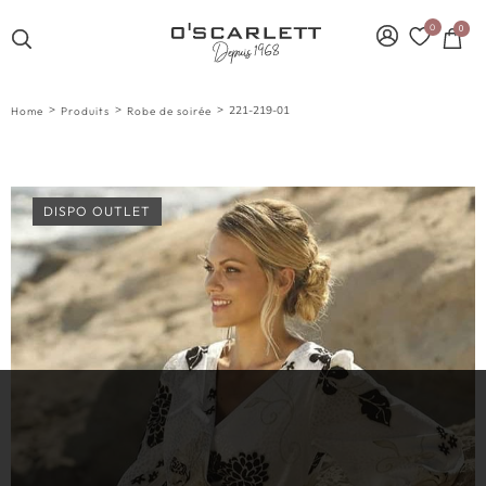
0
0
>
>
>
221-219-01
Home
Produits
Robe de soirée
DISPO OUTLET