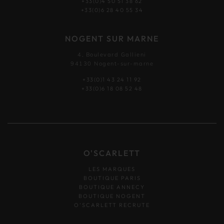
+33(0)4 50 51 38 62
+33(0)6 28 40 55 34
NOGENT SUR MARNE
4, Boulevard Gallieni
94130 Nogent-sur-marne
+33(0)1 43 24 11 92
+33(0)6 18 08 52 48
O'SCARLETT
LES MARQUES
BOUTIQUE PARIS
BOUTIQUE ANNECY
BOUTIQUE NOGENT
O’SCARLETT RECRUTE