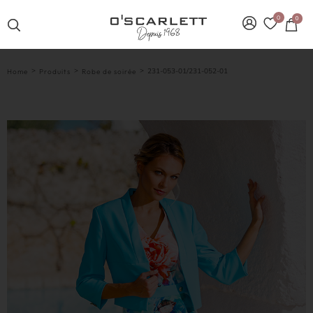
0
0
>
>
>
231-053-01/231-052-01
Home
Produits
Robe de soirée