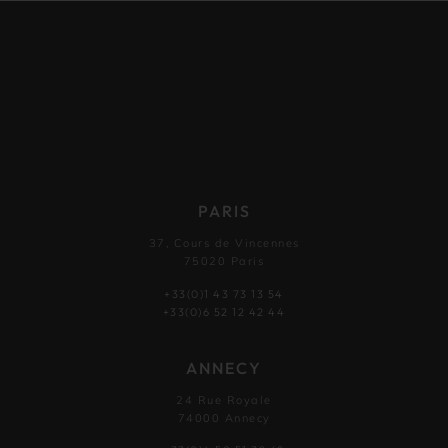
PARIS
37, Cours de Vincennes
75020 Paris
+33(0)1 43 73 13 54
+33(0)6 52 12 42 44
ANNECY
24 Rue Royale
74000 Annecy