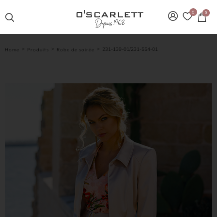
0
0
>
>
>
231-139-01/231-554-01
Home
Produits
Robe de soirée