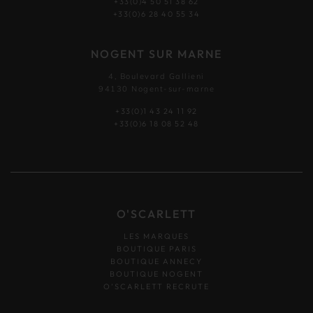
+33(0)4 50 51 38 62
+33(0)6 28 40 55 34
NOGENT SUR MARNE
4, Boulevard Gallieni
94130 Nogent-sur-marne
+33(0)1 43 24 11 92
+33(0)6 18 08 52 48
O'SCARLETT
LES MARQUES
BOUTIQUE PARIS
BOUTIQUE ANNECY
BOUTIQUE NOGENT
O’SCARLETT RECRUTE