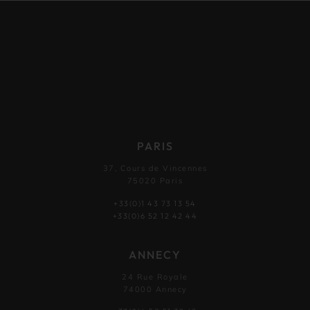
PARIS
37, Cours de Vincennes
75020 Paris
+33(0)1 43 73 13 54
+33(0)6 52 12 42 44
ANNECY
24 Rue Royale
74000 Annecy