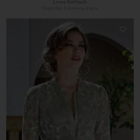
Linea Raffaelli
Disponible à
Annecy
,
Paris