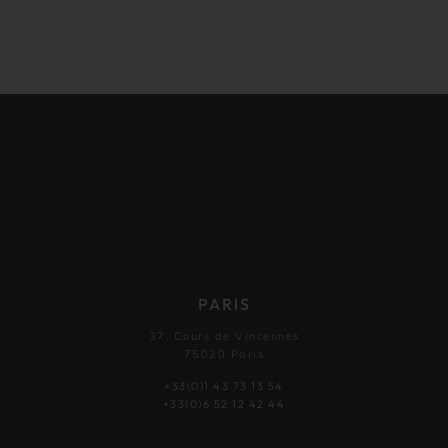
PARIS
37, Cours de Vincennes
75020 Paris
+33(0)1 43 73 13 54
+33(0)6 52 12 42 44