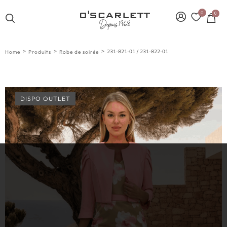
0
0
>
>
>
231-821-01 / 231-822-01
Home
Produits
Robe de soirée
DISPO OUTLET