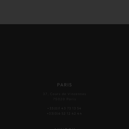
PARIS
37, Cours de Vincennes
75020 Paris
+33(0)1 43 73 13 54
+33(0)6 52 12 42 44