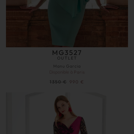
MG3527
OUTLET
Manu Garcia
Disponible à
Paris
1350
€
990
€