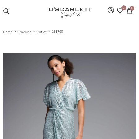
0
0
>
>
>
231760
Home
Produits
Outlet