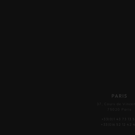
PARIS
37, Cours de Vince
75020 Paris
+33(0)1 43 73 13 
+33(0)6 52 12 42 