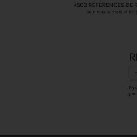
+500 RÉFÉRENCES DE 
pour tous budgets et taill
R
En 
par 