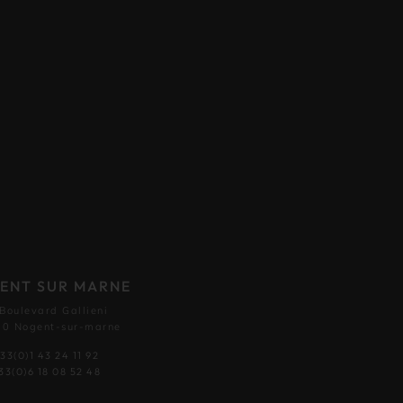
ENT SUR MARNE
 Boulevard Gallieni
0 Nogent-sur-marne
33(0)1 43 24 11 92
33(0)6 18 08 52 48