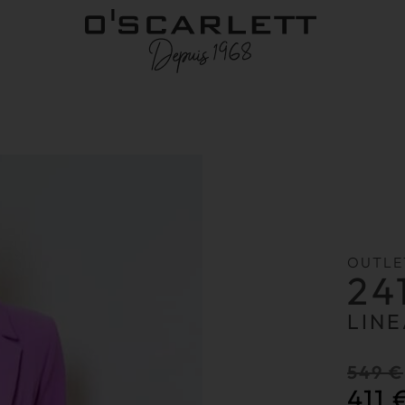
OUTLE
24
LINE
549
€
411