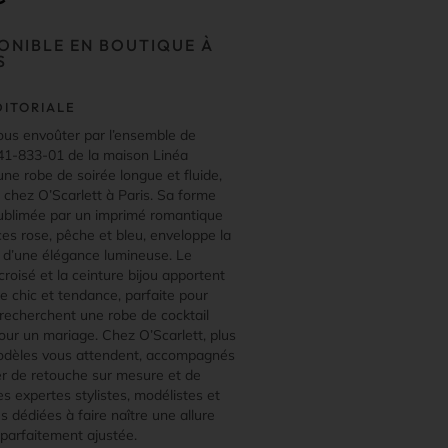
ONIBLE EN BOUTIQUE À
S
DITORIALE
ous envoûter par l’ensemble de
241-833-01 de la maison Linéa
 une robe de soirée longue et fluide,
 chez O’Scarlett à Paris. Sa forme
ublimée par un imprimé romantique
es rose, pêche et bleu, enveloppe la
e d’une élégance lumineuse. Le
croisé et la ceinture bijou apportent
e chic et tendance, parfaite pour
 recherchent une robe de cocktail
our un mariage. Chez O’Scarlett, plus
odèles vous attendent, accompagnés
ier de retouche sur mesure et de
es expertes stylistes, modélistes et
s dédiées à faire naître une allure
 parfaitement ajustée.