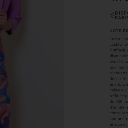
DISP
PARI
NOTE É
Laissez-v
cocktail 
Raffaelli,
disponible
évasée, s
aux nuanc
silhouett
décolleté 
une touch
celles qui
raffinée p
de 300 m
d’un atel
conseillèr
couturière
unique et