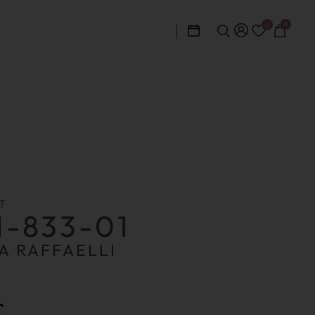
0
0
T
1-833-01
A RAFFAELLI
€