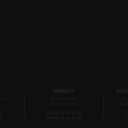
ANNECY
NOG
nnes
24 Rue Royale
4,
74000 Annecy
9413
54
+33(0)4 50 51 38 62
+
44
+33(0)6 28 40 55 34
+