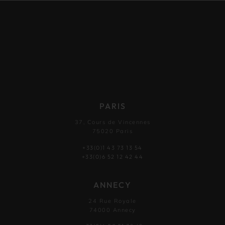
PARIS
37, Cours de Vincennes
75020 Paris
+33(0)1 43 73 13 54
+33(0)6 52 12 42 44
ANNECY
24 Rue Royale
74000 Annecy