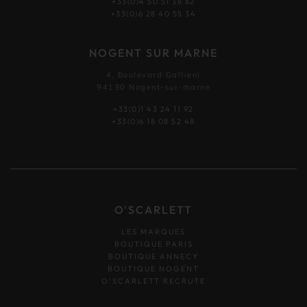
+33(0)4 50 51 38 62
+33(0)6 28 40 55 34
NOGENT SUR MARNE
4, Boulevard Gallieni
94130 Nogent-sur-marne
+33(0)1 43 24 11 92
+33(0)6 18 08 52 48
O'SCARLETT
LES MARQUES
BOUTIQUE PARIS
BOUTIQUE ANNECY
BOUTIQUE NOGENT
O’SCARLETT RECRUTE