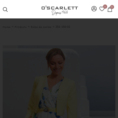
0
0
>
>
>
251-150-01
Home
Produits
Robe de soirée