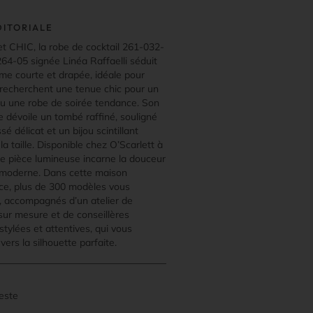
DITORIALE
et CHIC, la robe de cocktail 261-032-
264-05 signée Linéa Raffaelli séduit
rme courte et drapée, idéale pour
i recherchent une tenue chic pour un
u une robe de soirée tendance. Son
de dévoile un tombé raffiné, souligné
ssé délicat et un bijou scintillant
a taille. Disponible chez O’Scarlett à
tte pièce lumineuse incarne la douceur
re moderne. Dans cette maison
nce, plus de 300 modèles vous
, accompagnés d’un atelier de
sur mesure et de conseillères
stylées et attentives, qui vous
vers la silhouette parfaite.
este