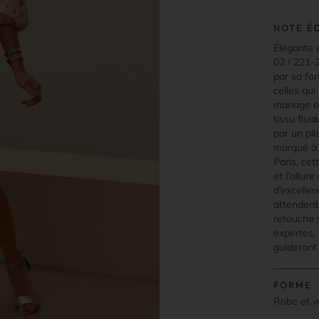
NOTE É
Élégante 
02 / 221-
par sa fo
celles qu
mariage o
tissu flui
par un pli
marqué à l
Paris, ce
et l’allu
d’excelle
attendent
retouche 
expertes, 
guideront 
FORME
Robe et v