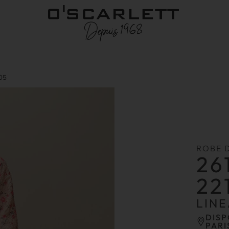
05
ROBE 
26
22
LINE
DISP
PARI