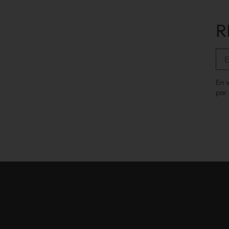
R
En 
par 