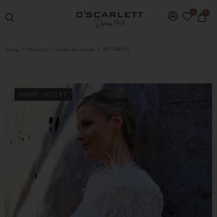
0
0
>
>
>
261-188-01
Home
Produits
Robe de soirée
DISPO OUTLET