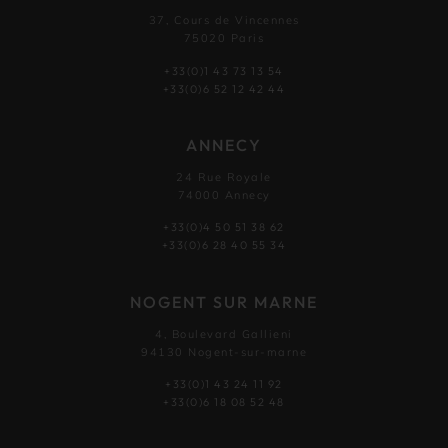
37, Cours de Vincennes
75020 Paris
+33(0)1 43 73 13 54
+33(0)6 52 12 42 44
ANNECY
24 Rue Royale
74000 Annecy
+33(0)4 50 51 38 62
+33(0)6 28 40 55 34
NOGENT SUR MARNE
4, Boulevard Gallieni
94130 Nogent-sur-marne
+33(0)1 43 24 11 92
+33(0)6 18 08 52 48