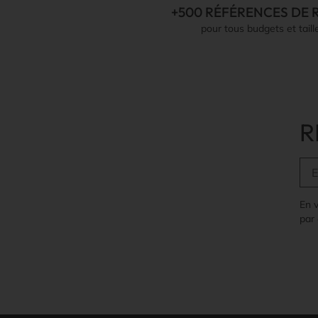
+500 RÉFÉRENCES DE 
pour tous budgets et taill
R
En 
par 