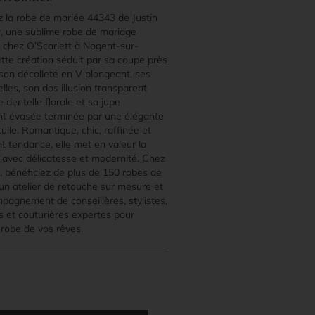
 la robe de mariée 44343 de Justin
, une sublime robe de mariage
e chez O’Scarlett à Nogent-sur-
tte création séduit par sa coupe près
 son décolleté en V plongeant, ses
elles, son dos illusion transparent
 dentelle florale et sa jupe
t évasée terminée par une élégante
tulle. Romantique, chic, raffinée et
t tendance, elle met en valeur la
e avec délicatesse et modernité. Chez
, bénéficiez de plus de 150 robes de
’un atelier de retouche sur mesure et
mpagnement de conseillères, stylistes,
s et couturières expertes pour
 robe de vos rêves.