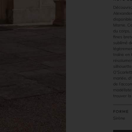
Découvrez
Alexander
disponibl
Marne. Ce
du corps,
fines bret
sublimé de
légèremen
traîne en 
résolumen
silhouett
O’Scarlett
mariée, d
de l’acco
modéliste
trouver la
FORME
Sirène