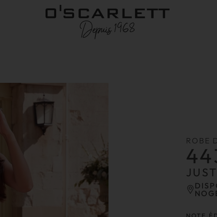
ROBE 
44
JUS
DISP
NOG
NOTE É