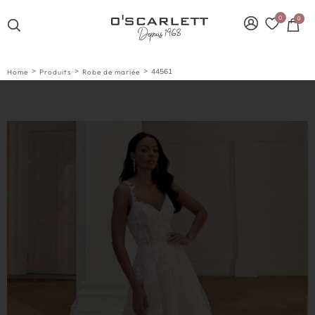
0
0
>
>
>
44561
Home
Produits
Robe de mariée