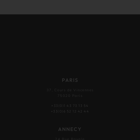
PARIS
37, Cours de Vincennes
75020 Paris
+33(0)1 43 73 13 54
+33(0)6 52 12 42 44
ANNECY
24 Rue Royale