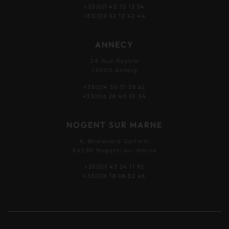
+33(0)1 43 73 13 54
+33(0)6 52 12 42 44
ANNECY
24 Rue Royale
74000 Annecy
+33(0)4 50 51 38 62
+33(0)6 28 40 55 34
NOGENT SUR MARNE
4, Boulevard Gallieni
94130 Nogent-sur-marne
+33(0)1 43 24 11 92
+33(0)6 18 08 52 48