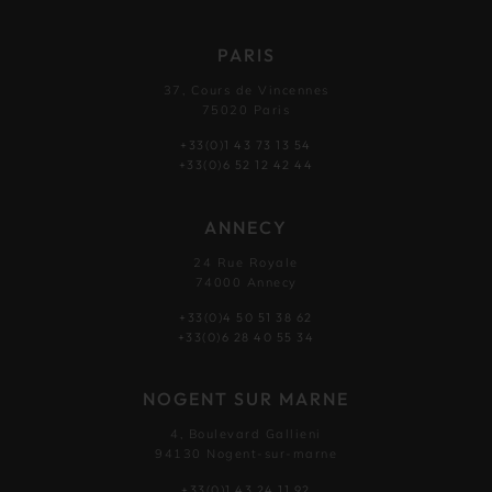
PARIS
37, Cours de Vincennes
75020 Paris
+33(0)1 43 73 13 54
+33(0)6 52 12 42 44
ANNECY
24 Rue Royale
74000 Annecy
+33(0)4 50 51 38 62
+33(0)6 28 40 55 34
NOGENT SUR MARNE
4, Boulevard Gallieni
94130 Nogent-sur-marne
+33(0)1 43 24 11 92