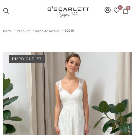
0
0
>
>
>
52046
Home
Produits
Robe de mariée
DISPO OUTLET