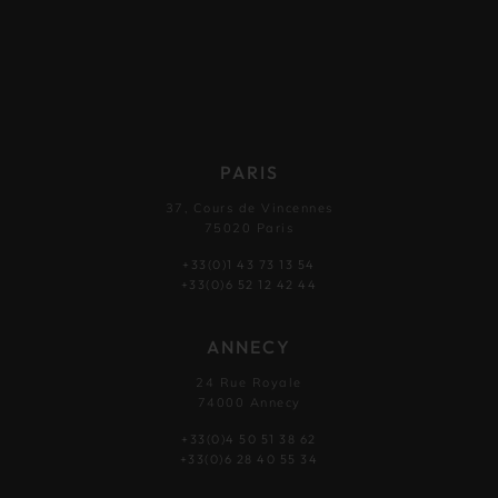
PARIS
37, Cours de Vincennes
75020 Paris
+33(0)1 43 73 13 54
+33(0)6 52 12 42 44
ANNECY
24 Rue Royale
74000 Annecy
+33(0)4 50 51 38 62
+33(0)6 28 40 55 34