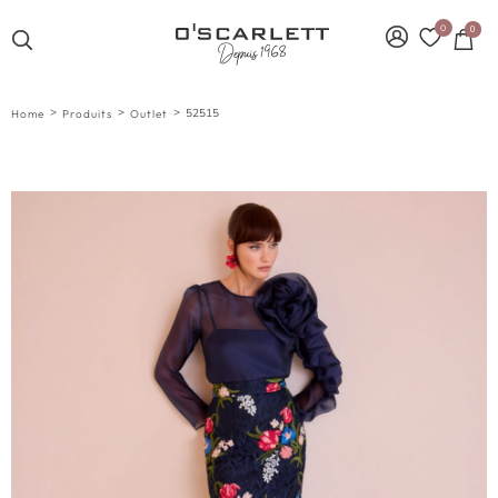
0
0
>
>
>
52515
Home
Produits
Outlet