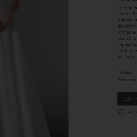
La robe d
incarne l
trapèze e
décolleté 
raffineme
jusqu’à la
sophistiq
création 
de simplici
FORME
Princesse
DE
Ajou