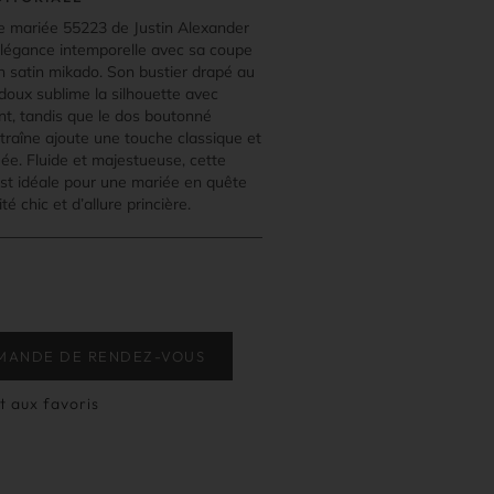
e mariée 55223 de Justin Alexander
’élégance intemporelle avec sa coupe
n satin mikado. Son bustier drapé au
doux sublime la silhouette avec
nt, tandis que le dos boutonné
 traîne ajoute une touche classique et
uée. Fluide et majestueuse, cette
est idéale pour une mariée en quête
té chic et d’allure princière.
MANDE DE RENDEZ-VOUS
t aux favoris