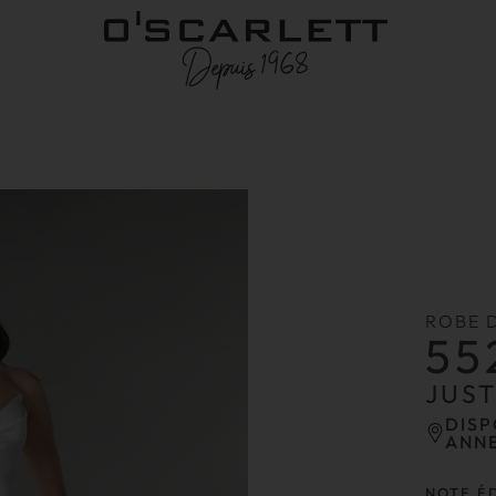
ROBE 
55
JUS
DISP
ANN
NOTE É