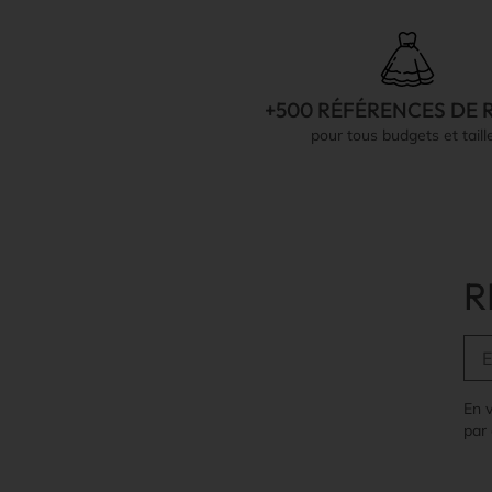
+500 RÉFÉRENCES DE 
pour tous budgets et taill
R
En 
par 