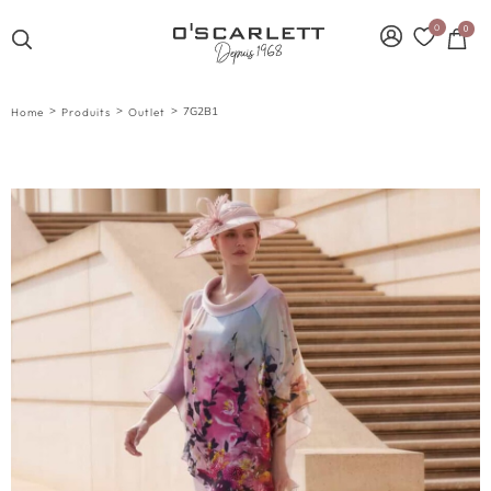
0
0
>
>
>
7G2B1
Home
Produits
Outlet