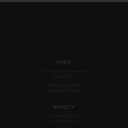
PARIS
37, Cours de Vincennes
75020 Paris
+33(0)1 43 73 13 54
+33(0)6 52 12 42 44
ANNECY
24 Rue Royale
74000 Annecy