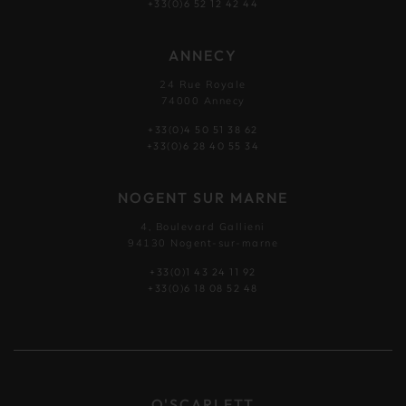
+33(0)6 52 12 42 44
ANNECY
24 Rue Royale
74000 Annecy
+33(0)4 50 51 38 62
+33(0)6 28 40 55 34
NOGENT SUR MARNE
4, Boulevard Gallieni
94130 Nogent-sur-marne
+33(0)1 43 24 11 92
+33(0)6 18 08 52 48
O'SCARLETT