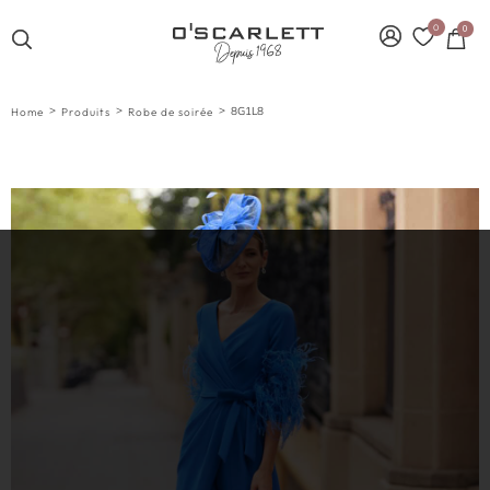
0
0
>
>
>
8G1L8
Home
Produits
Robe de soirée