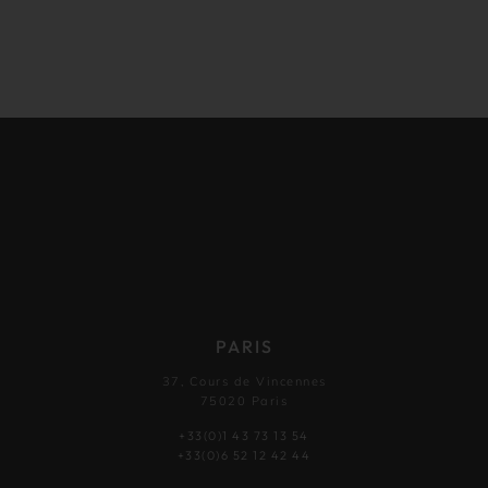
PARIS
37, Cours de Vincennes
75020 Paris
+33(0)1 43 73 13 54
+33(0)6 52 12 42 44