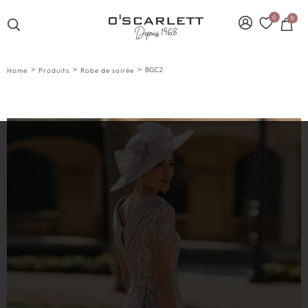
0
0
>
>
>
8GC2
Home
Produits
Robe de soirée