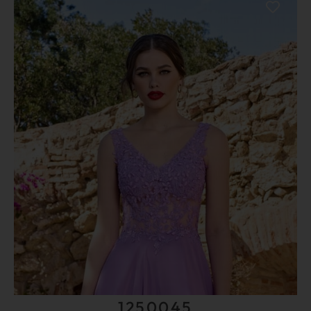
1250045