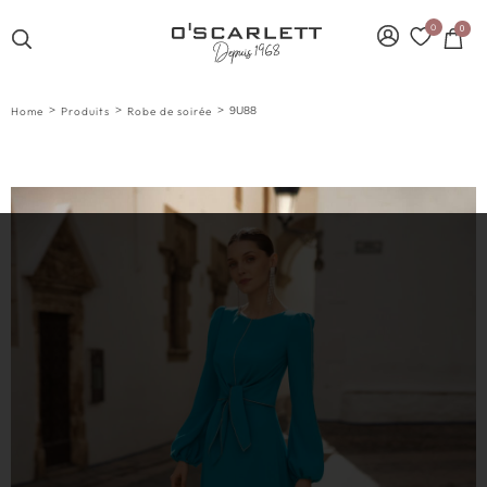
0
0
>
>
>
9U88
Home
Produits
Robe de soirée