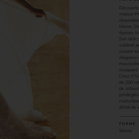
Découvrez
maison Pr
disponibl
Marne. De
épouse la 
Son délica
sublimé pa
s’ouvre su
élégance i
mousselin
évoquant 
Chez O’Sca
de 200 rob
de retouc
privilégié
couturièr
détail de 
FORME
Sirène