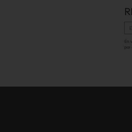
R
En 
par 