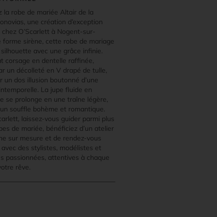
 la robe de mariée Altair de la
onovias, une création d’exception
e chez O’Scarlett à Nogent-sur-
 forme sirène, cette robe de mariage
silhouette avec une grâce infinie.
t corsage en dentelle raffinée,
r un décolleté en V drapé de tulle,
r un dos illusion boutonné d’une
ntemporelle. La jupe fluide en
e se prolonge en une traîne légère,
un souffle bohème et romantique.
rlett, laissez-vous guider parmi plus
es de mariée, bénéficiez d’un atelier
he sur mesure et de rendez-vous
s avec des stylistes, modélistes et
es passionnées, attentives à chaque
votre rêve.