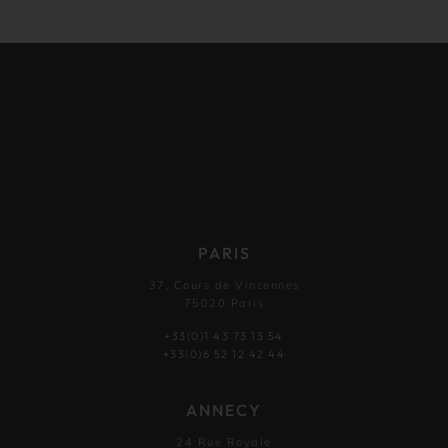
PARIS
37, Cours de Vincennes
75020 Paris
+33(0)1 43 73 13 54
+33(0)6 52 12 42 44
ANNECY
24 Rue Royale