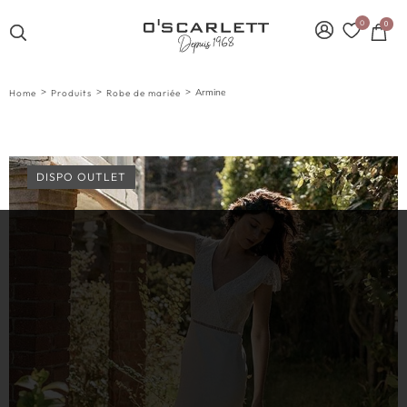
0
0
>
>
>
Armine
Home
Produits
Robe de mariée
DISPO OUTLET