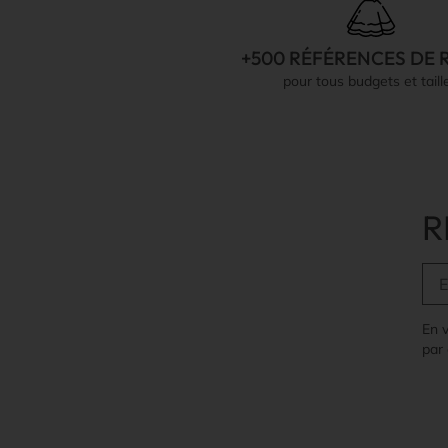
+500 RÉFÉRENCES DE 
pour tous budgets et taill
R
En 
par 