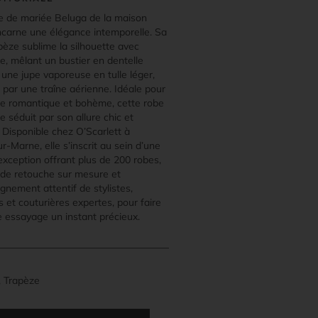
e de mariée Beluga de la maison
carne une élégance intemporelle. Sa
pèze sublime la silhouette avec
e, mêlant un bustier en dentelle
 une jupe vaporeuse en tulle léger,
 par une traîne aérienne. Idéale pour
e romantique et bohème, cette robe
 séduit par son allure chic et
 Disponible chez O’Scarlett à
-Marne, elle s’inscrit au sein d’une
exception offrant plus de 200 robes,
r de retouche sur mesure et
gnement attentif de stylistes,
 et couturières expertes, pour faire
 essayage un instant précieux.
, Trapèze