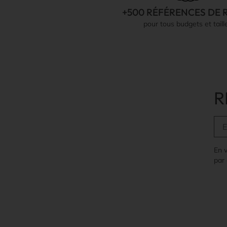
+500 RÉFÉRENCES DE 
pour tous budgets et taill
R
En 
par 