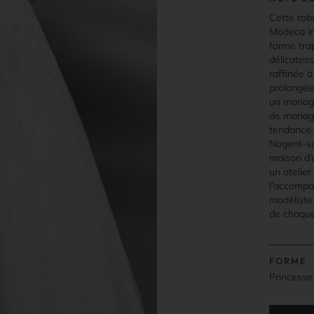
Cette rob
Modeca in
forme tra
délicatess
raffinée à
prolongée
un mariag
de mariage
tendance.
Nogent-sur
maison d’
un atelie
l’accompa
modélistes
de chaque
FORME
Princesse