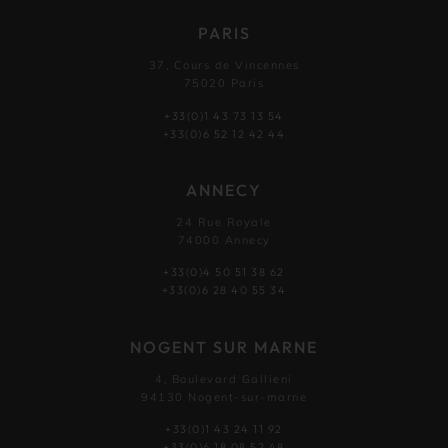
PARIS
37, Cours de Vincennes
75020 Paris
+33(0)1 43 73 13 54
+33(0)6 52 12 42 44
ANNECY
24 Rue Royale
74000 Annecy
+33(0)4 50 51 38 62
+33(0)6 28 40 55 34
NOGENT SUR MARNE
4, Boulevard Gallieni
94130 Nogent-sur-marne
+33(0)1 43 24 11 92
+33(0)6 18 08 52 48