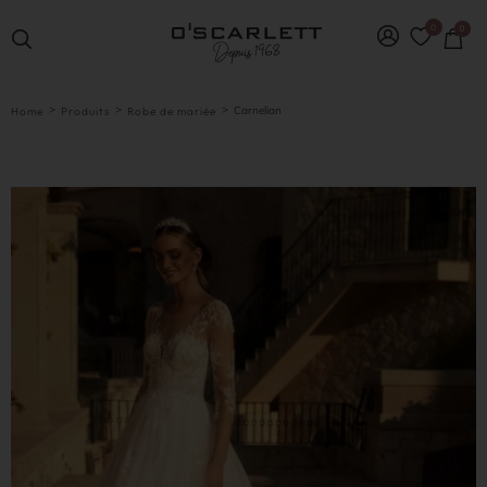
0
0
>
>
>
Carnelian
Home
Produits
Robe de mariée