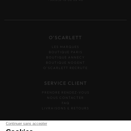
O'SCARLETT
LES MARQUES
BOUTIQUE PARIS
BOUTIQUE ANNECY
BOUTIQUE NOGENT
O’SCARLETT RECRUTE
SERVICE CLIENT
PRENDRE RENDEZ-VOUS
NOUS CONTACTER
FAQ
LIVRAISONS & RETOURS
SUIVEZ-NOUS