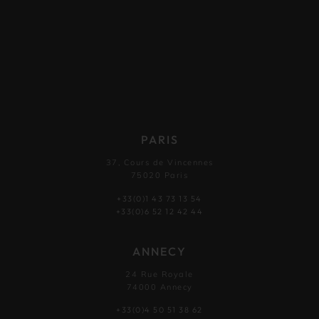
PARIS
37, Cours de Vincennes
75020 Paris
+33(0)1 43 73 13 54
+33(0)6 52 12 42 44
ANNECY
24 Rue Royale
74000 Annecy
+33(0)4 50 51 38 62