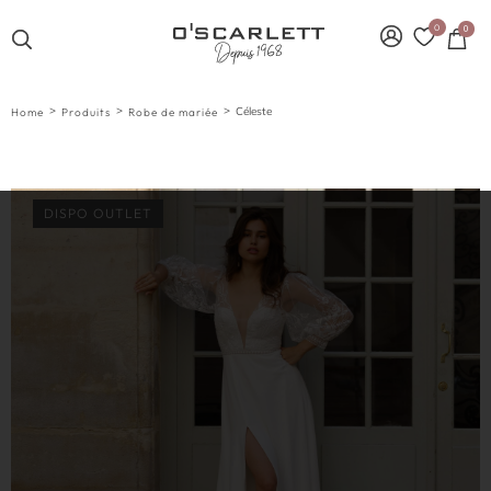
0
0
>
>
>
Céleste
Home
Produits
Robe de mariée
DISPO OUTLET