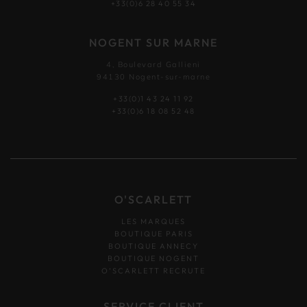
+33(0)6 28 40 55 34
NOGENT SUR MARNE
4, Boulevard Gallieni
94130 Nogent-sur-marne
+33(0)1 43 24 11 92
+33(0)6 18 08 52 48
O'SCARLETT
LES MARQUES
BOUTIQUE PARIS
BOUTIQUE ANNECY
BOUTIQUE NOGENT
O’SCARLETT RECRUTE
SERVICE CLIENT