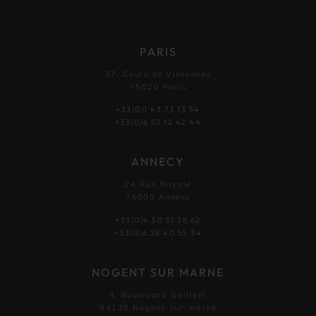
PARIS
37, Cours de Vincennes
75020 Paris
+33(0)1 43 73 13 54
+33(0)6 52 12 42 44
ANNECY
24 Rue Royale
74000 Annecy
+33(0)4 50 51 38 62
+33(0)6 28 40 55 34
NOGENT SUR MARNE
4, Boulevard Gallieni
94130 Nogent-sur-marne