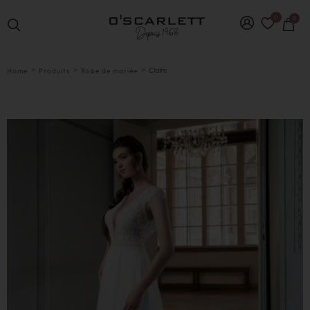
0
0
>
>
>
Claire
Home
Produits
Robe de mariée