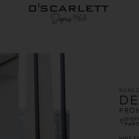
ROBE 
DE
PRO
DISP
PARI
NOTE É