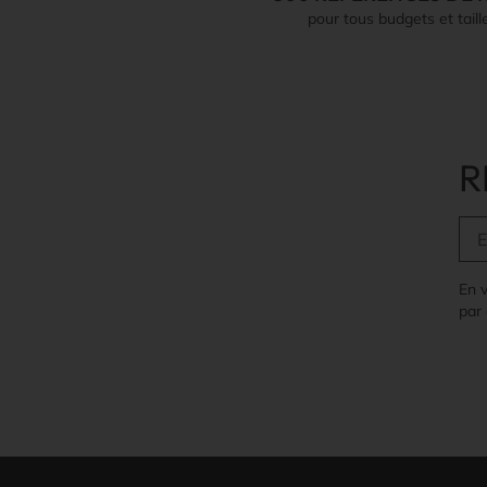
pour tous budgets et taill
R
En 
par 