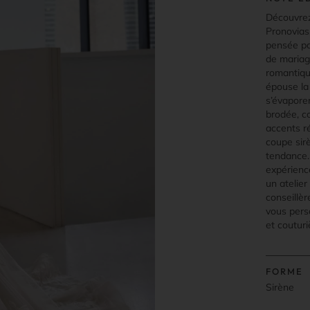
Découvrez
Pronovias,
pensée po
de mariag
romantique
épouse la
s’évapore
brodée, 
accents ré
coupe sirè
tendance.
expérienc
un atelie
conseillèr
vous perso
et couturi
FORME
Sirène