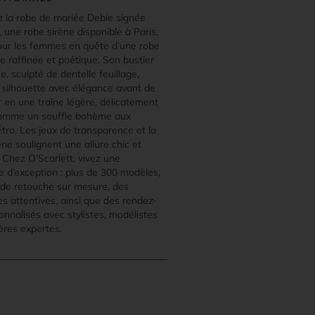
 la robe de mariée Debie signée
 une robe sirène disponible à Paris,
ur les femmes en quête d’une robe
e raffinée et poétique. Son bustier
, sculpté de dentelle feuillage,
 silhouette avec élégance avant de
r en une traîne légère, délicatement
comme un souffle bohème aux
tro. Les jeux de transparence et la
ne soulignent une allure chic et
 Chez O’Scarlett, vivez une
e d’exception : plus de 300 modèles,
r de retouche sur mesure, des
es attentives, ainsi que des rendez-
nnalisés avec stylistes, modélistes
ères expertes.