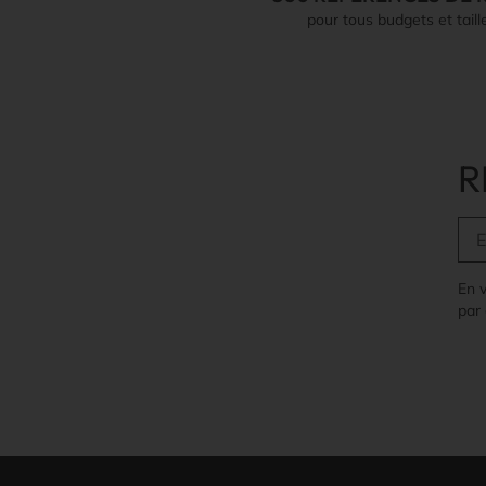
pour tous budgets et taill
R
En 
par 