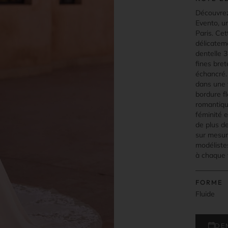
Découvrez
Evento, u
Paris. Ce
délicateme
dentelle 
fines bret
échancré. 
dans une 
bordure fl
romantiqu
féminité e
de plus de
sur mesure
modélistes
à chaque 
FORME
Fluide
DE