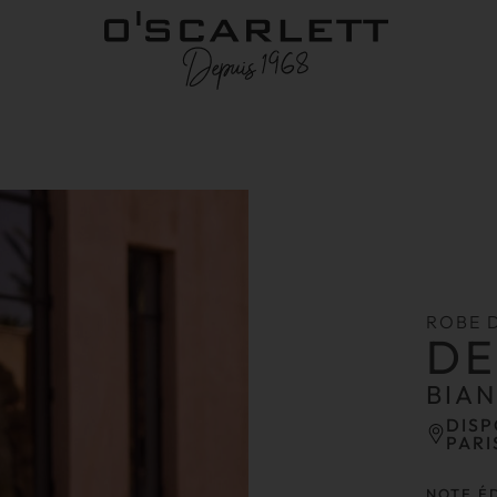
ROBE 
D
BIA
DISP
PARI
NOTE É