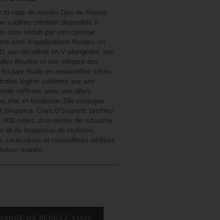
 la robe de mariée Deo de Bianco
ne sublime création disponible à
tte robe séduit par son corsage
nt orné d’applications florales en
3D, son décolleté en V plongeant, ses
elles fleuries et son élégant dos
Sa jupe fluide en mousseline s’étire
traîne légère sublimée par une
orale raffinée, pour une allure
e, chic et tendance. Elle conjugue
t élégance. Chez O’Scarlett, profitez
 300 robes, d’un atelier de retouche
 et de l’expertise de stylistes,
, couturières et conseillères dédiées
future mariée.
MANDE DE RENDEZ-VOUS