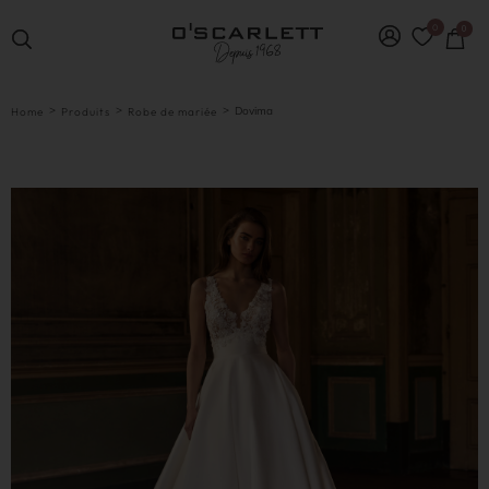
0
0
>
>
>
Dovima
Home
Produits
Robe de mariée