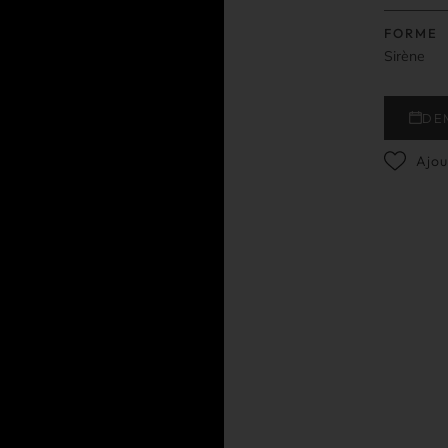
FORME
Sirène
DE
Ajou