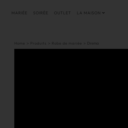
MARIÉE
SOIRÉE
OUTLET
LA MAISON
Home
>
Produits
>
Robe de mariée
>
Drema