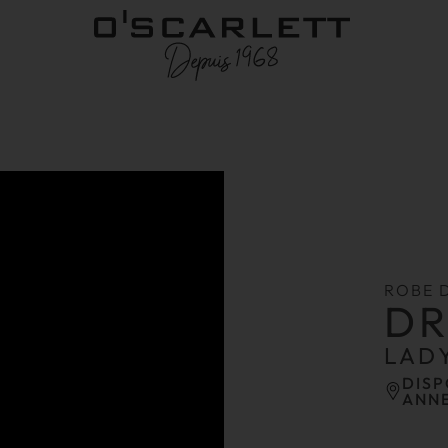
ROBE 
D
LAD
DISP
ANN