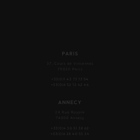
PARIS
37, Cours de Vincennes
75020 Paris
+33(0)1 43 73 13 54
+33(0)6 52 12 42 44
ANNECY
24 Rue Royale
74000 Annecy
+33(0)4 50 51 38 62
+33(0)6 28 40 55 34