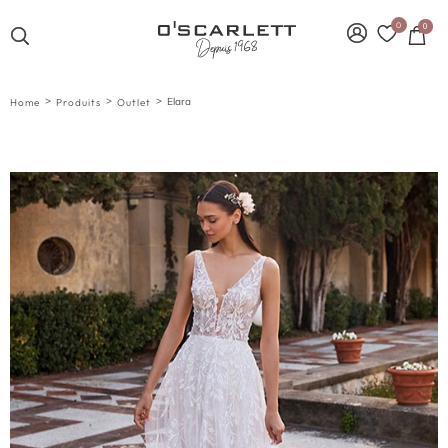
0
0
>
>
>
Elara
Home
Produits
Outlet