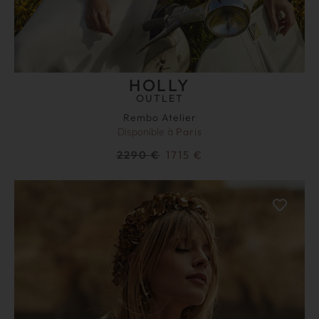
HOLLY
OUTLET
Rembo Atelier
Disponible à
Paris
2290
€
1715
€