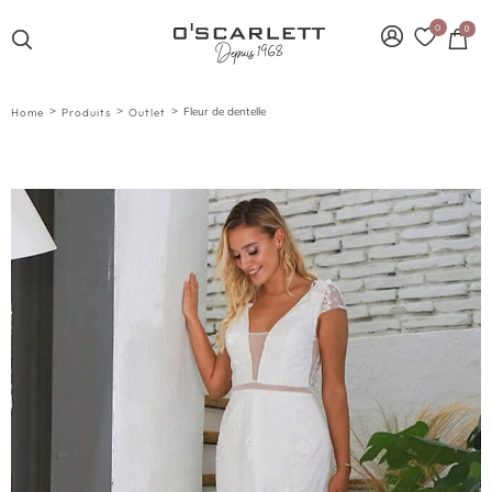
0
0
>
>
>
Fleur de dentelle
Home
Produits
Outlet