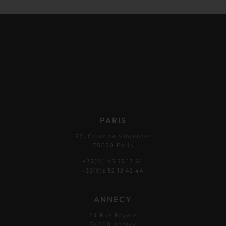
PARIS
37, Cours de Vincennes
75020 Paris
+33(0)1 43 73 13 54
+33(0)6 52 12 42 44
ANNECY
24 Rue Royale
74000 Annecy