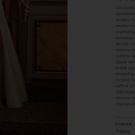
Découvrez
Alexander,
Annecy & 
mariées e
sophistiq
lumineux 
dévoile u
couture ra
sublime l
épuré orn
traîne ap
romantiqu
incarne l’
raffiné. C
150 modèl
mesure et
stylistes 
FORME
Trapèze