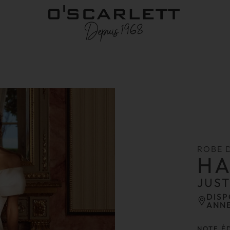
ROBE 
HA
JUS
DISP
ANN
NOTE É