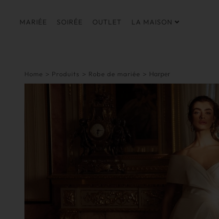
MARIÉE
SOIRÉE
OUTLET
LA MAISON
Home
>
Produits
>
Robe de mariée
>
Harper