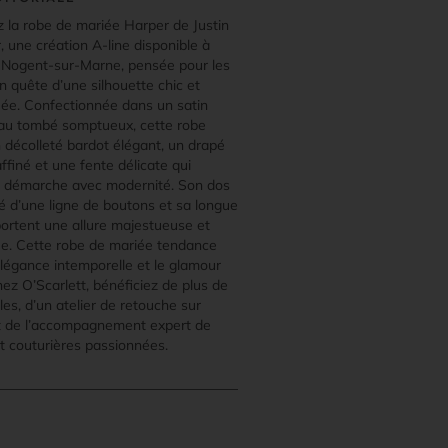
 la robe de mariée Harper de Justin
 une création A-line disponible à
Nogent-sur-Marne, pensée pour les
n quête d’une silhouette chic et
uée. Confectionnée dans un satin
au tombé somptueux, cette robe
n décolleté bardot élégant, un drapé
ffiné et une fente délicate qui
a démarche avec modernité. Son dos
é d’une ligne de boutons et sa longue
portent une allure majestueuse et
e. Cette robe de mariée tendance
élégance intemporelle et le glamour
hez O’Scarlett, bénéficiez de plus de
es, d’un atelier de retouche sur
 de l’accompagnement expert de
et couturières passionnées.