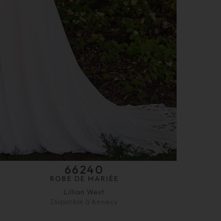
66240
ROBE DE MARIÉE
Lillian West
Disponible à
Annecy