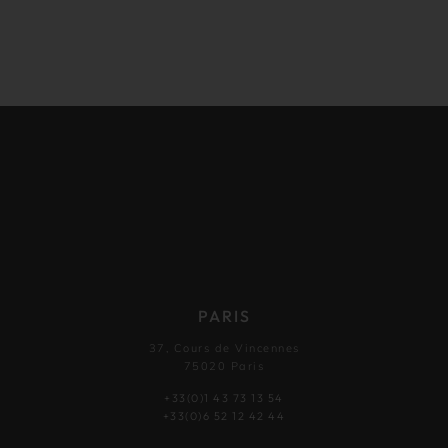
PARIS
37, Cours de Vincennes
75020 Paris
+33(0)1 43 73 13 54
+33(0)6 52 12 42 44