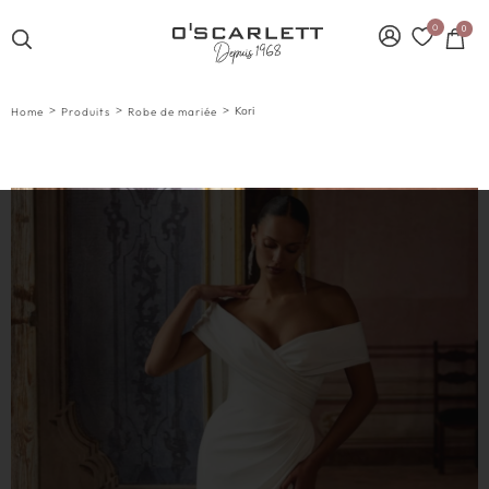
0
0
>
>
>
Kori
Home
Produits
Robe de mariée