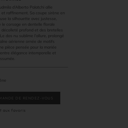
dmila d’Alberto Palatchi allie
é et raffinement. Sa coupe sirène en
use la silhouette avec justesse,
 le corsage en dentelle florale
 décolleté profond et des bretelles
 Le dos nu sublime l’allure, prolongé
raîne aérienne ornée de motifs
ne pièce pensée pour la mariée
entre élégance intemporelle et
assumée.
rène
MANDE DE RENDEZ-VOUS
t aux favoris