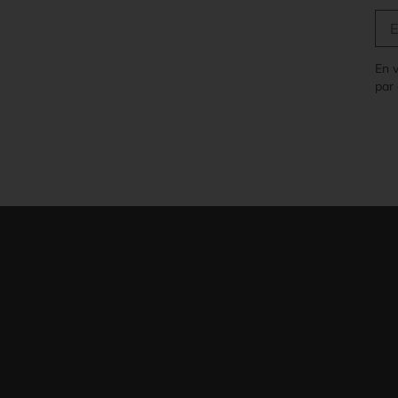
En 
par 