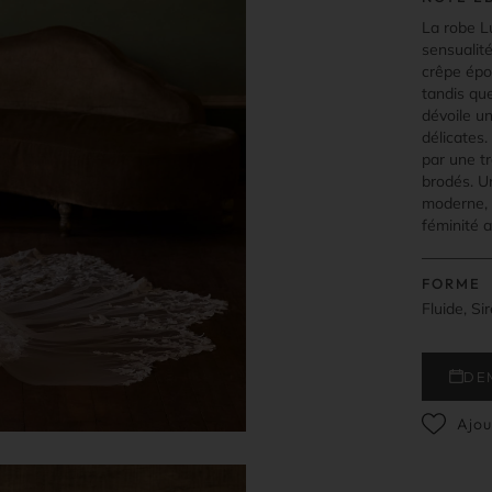
La robe Lu
sensualit
crêpe épo
tandis que
dévoile un
délicates.
par une t
brodés. U
moderne, 
féminité 
FORME
Fluide, Si
DE
Ajou