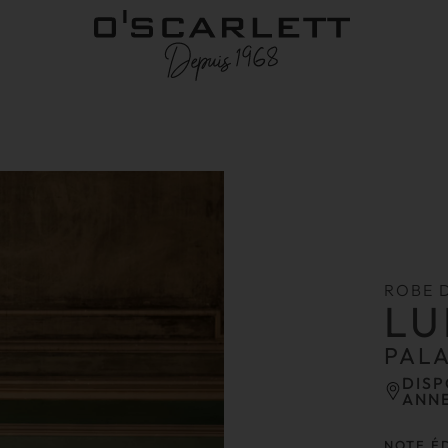
ROBE 
LU
PAL
DISP
ANN
NOTE É