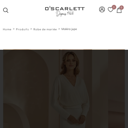
0
0
>
>
>
Makira jupe
Home
Produits
Robe de mariée