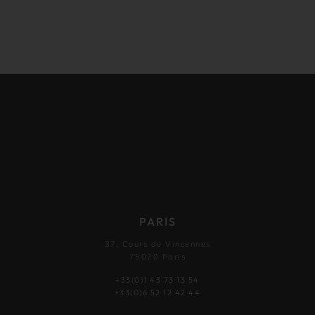
PARIS
37, Cours de Vincennes
75020 Paris
+33(0)1 43 73 13 54
+33(0)6 52 12 42 44