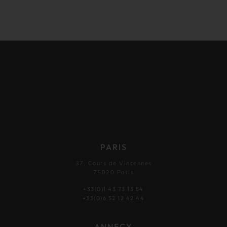
PARIS
37, Cours de Vincennes
75020 Paris
+33(0)1 43 73 13 54
+33(0)6 52 12 42 44
ANNECY